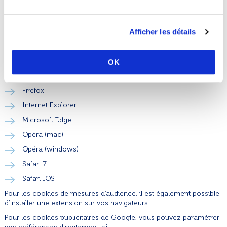
cookies sur votre terminal, vous pouvez paramétrer votre
navigateur afin qu’il refuse tout ou partie des cookies. Pour le site
BudgetLab spécifiquement, pour les sites que vous désignerez, ou
Afficher les détails
encore pour l’ensemble des sites que vous visiterez. Le
paramétrage des navigateurs est spécifique pour chacun d’entre-
eux. Nous vous proposons ici les liens vers la documentation des
navigateurs les plus courants :
OK
Chrome
Firefox
Internet Explorer
Microsoft Edge
Opéra (mac)
Opéra (windows)
Safari 7
Safari IOS
Pour les cookies de mesures d’audience, il est également possible
d’installer une extension sur vos navigateurs.
Pour les cookies publicitaires de Google, vous pouvez paramétrer